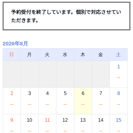
予約受付を終了しています。個別で対応させてい
ただきます。
2026年8月
日
月
火
水
木
金
土
1
－
2
3
4
5
6
7
8
－
－
－
－
－
－
－
9
10
11
12
13
14
15
－
－
－
－
－
－
－