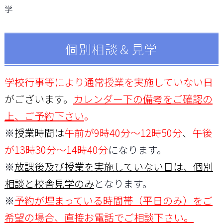
学
個別相談＆見学
学校行事等により通常授業を実施していない日
がございます。
カレンダー下の備考をご確認の
上、ご予約下さい
。
※
授業時間は
午前が9時40分～12時50分
、
午後
が13時30分～14時40分
になります。
※
放課後及び授業を実施していない日は、個別
相談と校舎見学のみ
となります。
※
予
約が
埋まっている時間帯（平日のみ）をご
希望の場合、直接お電話でご相談
下さい。