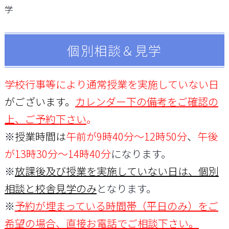
学
個別相談＆見学
学校行事等により通常授業を実施していない日
がございます。
カレンダー下の備考をご確認の
上、ご予約下さい
。
※
授業時間は
午前が9時40分～12時50分
、
午後
が13時30分～14時40分
になります。
※
放課後及び授業を実施していない日は、個別
相談と校舎見学のみ
となります。
※
予
約が
埋まっている時間帯（平日のみ）をご
希望の場合、直接お電話でご相談
下さい。