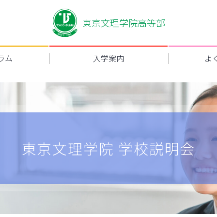
東京文理学院高等部
ラム
入学案内
よ
東京文理学院
学校説明会