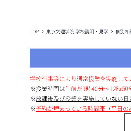
TOP
東京文理学院 学校説明・見学
個別相
学校行事等により通常授業を実施して
※
授業時間は
午前が9時40分～12時50
※
放課後及び授業を実施していない日
※
予
約が
埋まっている時間帯（平日の