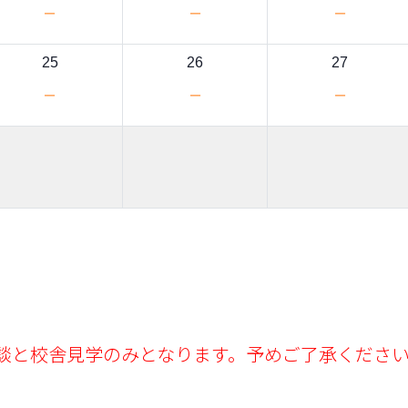
－
－
－
25
26
27
－
－
－
談と校舎見学のみとなります。予めご了承くださ