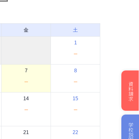
金
土
1
－
7
8
－
－
資料請求
14
15
－
－
学校説明会
21
22