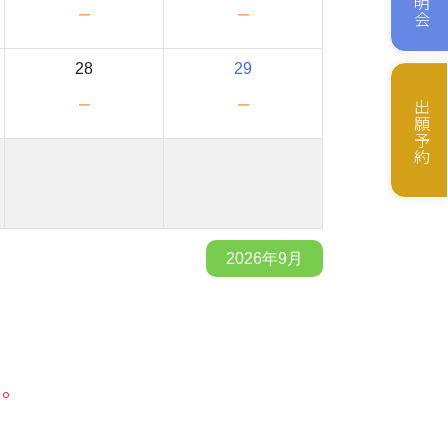
－
－
28
29
－
－
出願予約
2026年9月
い。