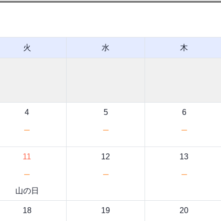
火
水
木
4
5
6
－
－
－
11
12
13
－
－
－
山の日
18
19
20