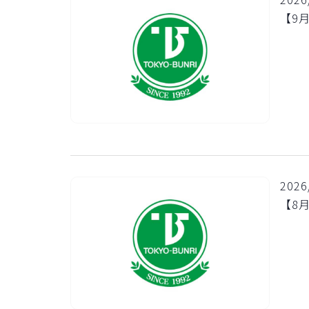
【9
2026
【8